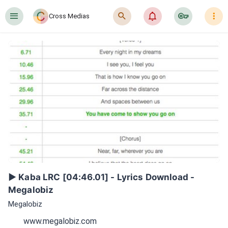
󰍜
󰍉
󰂜
󰷖
󰇙
Cross Medias
▶️ Kaba LRC [04:46.01] - Lyrics Download - 
Megalobiz
Megalobiz
www.megalobiz.com