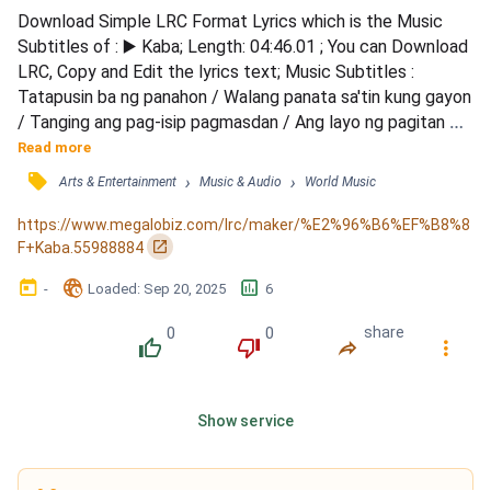
Download Simple LRC Format Lyrics which is the Music 
Subtitles of : ▶️ Kaba; Length: 04:46.01 ; You can Download 
LRC, Copy and Edit the lyrics text; Music Subtitles : 
Tatapusin ba ng panahon / Walang panata sa'tin kung gayon 
/ Tanging ang pag-isip pagmasdan / Ang layo ng pagitan 
sa'tin kaibigan / Namumula na parang labi / Pano nasasating 
Read more
pagtungo / Pag-unawa sa mga damo / Ang sakit ng 
󰓹
›
›
Arts & Entertainment
Music & Audio
World Music
kamalayan / Ang dating nag-imikan tamang katauhan / 
Namumula na parang labi / Patuloy ang kutob / Baga'y 
https://www.megalobiz.com/lrc/maker/%E2%96%B6%EF%B8%8
nahihin...
󰏌
F+Kaba.55988884
󰃶
󱉊
󱕎
-
Loaded
: 
Sep 20, 2025
6
0
0
share
󰔔
󰔒
󰤲
󰇙
Show service