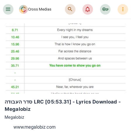
󰍜
󰍉
󰂜
󰷖
󰇙
Cross Medias
סדר העבודה LRC [05:53.31] - Lyrics Download - 
Megalobiz
Megalobiz
www.megalobiz.com