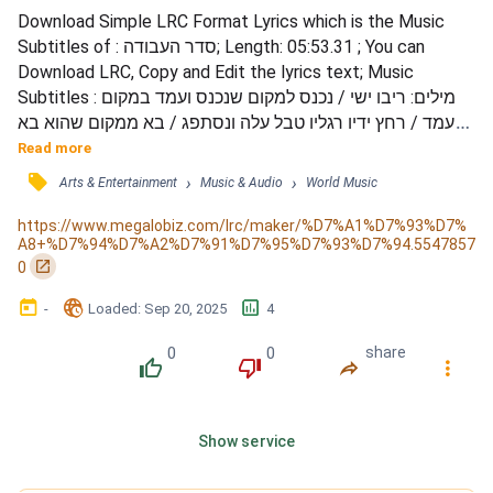
Download Simple LRC Format Lyrics which is the Music 
Subtitles of : סדר העבודה; Length: 05:53.31 ; You can 
Download LRC, Copy and Edit the lyrics text; Music 
Subtitles : מילים: ריבו ישי / נכנס למקום שנכנס ועמד במקום 
שעמד / רחץ ידיו רגליו טבל עלה ונסתפג / בא ממקום שהוא בא 
והלך למקום שהלך פשט בגדי החול לבש בגדי לבן / וכך היה 
Read more
אומר אנא השם כפר לחטאים לעוונות ולפשעים שחטאתי לפניך 
󰓹
›
›
Arts & Entertainment
Music & Audio
World Music
אני וביתי / ואם אדם היה יכול לזכור את הפגמים את / החסרונות 
את כל הפשעים את כל העוונות / בטח כך היה מונה, אחת, אחת 
https://www.megalobiz.com/lrc/maker/%D7%A1%D7%93%D7%
A8+%D7%94%D7%A2%D7%91%D7%95%D7%93%D7%94.5547857
ואחת אחת...
󰏌
0
󰃶
󱉊
󱕎
-
Loaded
: 
Sep 20, 2025
4
0
0
share
󰔔
󰔒
󰤲
󰇙
Show service