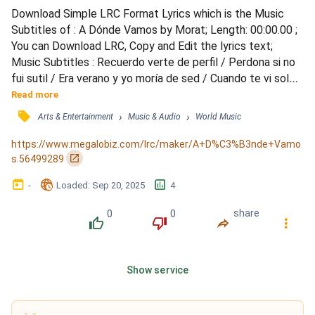
Download Simple LRC Format Lyrics which is the Music 
Subtitles of : A Dónde Vamos by Morat; Length: 00:00.00 ; 
You can Download LRC, Copy and Edit the lyrics text; 
Music Subtitles : Recuerdo verte de perfil / Perdona si no 
fui sutil / Era verano y yo moría de sed / Cuando te vi solo 
quise beber, beber de ti / De ti, de ti, y emborracharme así, 
Read more
de ti, y / No hay trago que sepa tan bien como tus labios 
󰓹
›
›
Arts & Entertainment
Music & Audio
World Music
en Madrid / Y no sé, no sé, no sé, cómo pude convencerte / 
Y no sé, no sé, no sé, fue el destino...
https://www.megalobiz.com/lrc/maker/A+D%C3%B3nde+Vamo
󰏌
s.56499289
󰃶
󱉊
󱕎
-
Loaded
: 
Sep 20, 2025
4
0
0
share
󰔔
󰔒
󰤲
󰇙
Show service