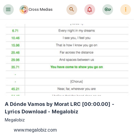
󰍜
󰍉
󰂜
󰷖
󰇙
Cross Medias
A Dónde Vamos by Morat LRC [00:00.00] - 
Lyrics Download - Megalobiz
Megalobiz
www.megalobiz.com