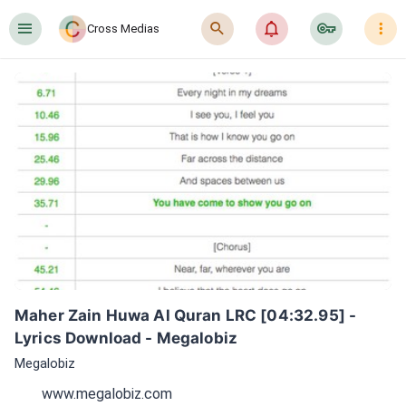
󰍜
󰍉
󰂜
󰷖
󰇙
Cross Medias
Maher Zain Huwa Al Quran LRC [04:32.95] - 
Lyrics Download - Megalobiz
Megalobiz
www.megalobiz.com