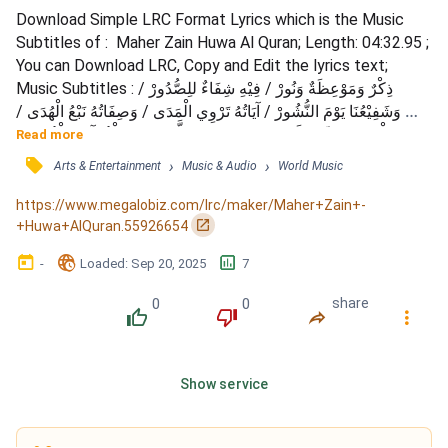
Download Simple LRC Format Lyrics which is the Music 
Subtitles of :  Maher Zain Huwa Al Quran; Length: 04:32.95 ; 
You can Download LRC, Copy and Edit the lyrics text; 
Music Subtitles : ذِكْرٌ وَمَوْعِظَةٌ وَنُورْ / فِيْهِ شِفَاءٌ للِصُّدُورْ / 
وَشَفِيْعُنَا يَوْمَ النُّشُورْ / آيَاتُهُ تَرْوِي الْمَدَى / وَصِفَاتُهُ نَبْعُ الْهُدَى / 
نَرْقَى الْجِنَانَ بِحُبِّهِ / لَنْ تَسْتَقِيْمَ حَيَاتُنَا، إِلَّا بِهِ / هُوَ الْقُرْآنُ وَالْفُرْقَانْ 
Read more
/ إِلَيْهِ تُنْصِتُ الْأَكْوَانْ / وَفِيْهِ تُعَطَّرُ الْآ...
󰓹
›
›
Arts & Entertainment
Music & Audio
World Music
https://www.megalobiz.com/lrc/maker/Maher+Zain+-
󰏌
+Huwa+AlQuran.55926654
󰃶
󱉊
󱕎
-
Loaded
: 
Sep 20, 2025
7
0
0
share
󰔔
󰔒
󰤲
󰇙
Show service