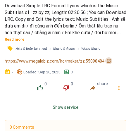
Download Simple LRC Format Lyrics which is the Music 
Subtitles of : zz by zz; Length: 02:20.56 ; You can Download 
LRC, Copy and Edit the lyrics text; Music Subtitles : Anh sẽ 
đưa em đi / đi cùng anh đến berlin / Ôm thật lâu trao nụ 
hôn thật sâu / chẳng ai nhìn / Em khẽ cười / đôi bờ môi 
dường như muốn vibin / Trao bàn tay anh sẽ đưa em đi / 
Read more
đưa em qua alexanderplatz / Trong trời sao em là bông 
󰓹
›
›
Arts & Entertainment
Music & Audio
World Music
đẹp nhất / Đưa em qua được cả ostkreuz / Say đêm nay là 
đêm cuối thôi / Oh checkpoint charlie ey / Thứ...
󰏌
https://www.megalobiz.com/lrc/maker/zz.55098484
󰃶
󱉊
󱕎
-
Loaded
: 
Sep 20, 2025
3
0
0
share
󰔔
󰔒
󰤲
󰇙
Show service
0 Comments