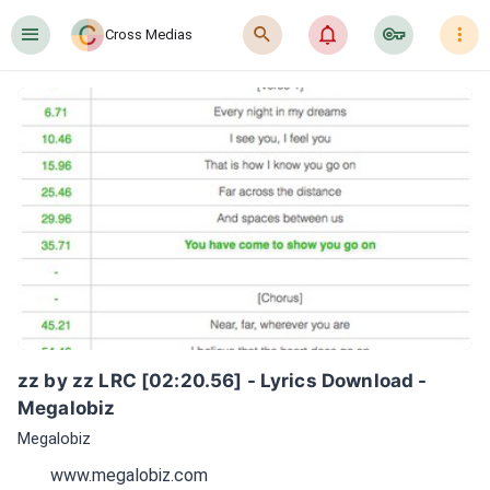
󰍜
󰍉
󰂜
󰷖
󰇙
Cross Medias
zz by zz LRC [02:20.56] - Lyrics Download - 
Megalobiz
Megalobiz
www.megalobiz.com