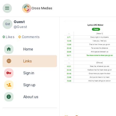
󰍜
Cross Medias
Guest
Gst
@Guest
0
Likes
0
Comments
󰋜
Home
󰖟
Links
󰌆
Sign in
󰀔
Sign up
󰋼
About us