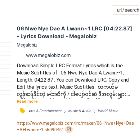
06 Nwe Nye Dae A Lwann~1 LRC [04:22.87] 
- Lyrics Download - Megalobiz
Megalobiz
www.megalobiz.com
Download Simple LRC Format Lyrics which is the 
Music Subtitles of : 06 Nwe Nye Dae A Lwann~1; 
Length: 04:22.87 ; You can Download LRC, Copy and 
Edit the lyrics text; Music Subtitles : တကယ်မ
လွန်ဆန်နိုင်တဲ့ မင်းဆီကို / ငါပျော်ဝင်ဆဲ ဒီအလွမ်းများထဲ 
/ မိုင်းတိုင်များနဲ့ ခြားနားခြင်းတွေ ငါမေ့ပြီး / ရုန်းလို့မ
Read more
လွတ်နိုင်ခဲ့ ရှေ့ဆက်ဖို့ခက် / နွယ်ပင်တွေ ရစ်ပတ်လွမ်း
󰓹
›
›
Arts & Entertainment
Music & Audio
World Music
များနဲ့တွယ်ငြိရင်း / ဒီလိုနဲ့ ရှေ့ဆက်ပြီး / ပြန်လည်တွေး
ရင်း နေ့ရက်ဟောင်းများ / အိမ်မက်များရဲ့ညတွေဆီ / 
https://www.megalobiz.com/lrc/maker/06+Nwe+Nye+Dae
အတူလျှောက်ခဲ့ဖူးတဲ့ ခရီးလမ်းနှုတ်ဆက်လို့ /...
󰏌
+A+Lwann~1.56090461