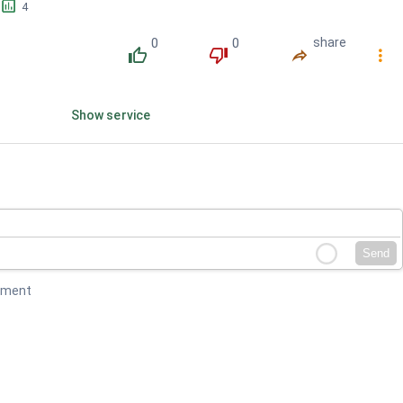
󱕎
4
0
0
share
󰔔
󰔒
󰤲
󰇙
Show service
Send
mment