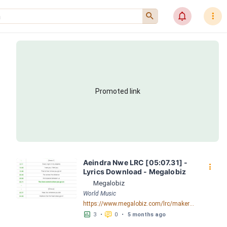
󰍉
󰂜
󰇙
Promoted link
Aeindra Nwe LRC [05:07.31] - 
󰇙
Lyrics Download - Megalobiz
Megalobiz
World Music
https://www.megalobiz.com/lrc/maker/Aeindra+Nwe.56049560
󱕎
󰆉
3
•
0
•
5 months ago