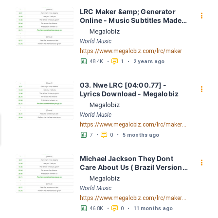
LRC Maker &amp; Generator 
󰇙
Online - Music Subtitles Made 
Easy - Megalobiz
Megalobiz
World Music
https://www.megalobiz.com/lrc/maker
󱕎
󰆉
48.4K
•
1
•
2 years ago
03. Nwe LRC [04:00.77] - 
󰇙
Lyrics Download - Megalobiz
Megalobiz
World Music
https://www.megalobiz.com/lrc/maker/03.Nwe.56159278
󱕎
󰆉
7
•
0
•
5 months ago
Michael Jackson They Dont 
󰇙
Care About Us ( Brazil Version) 
( Official Video) by Michael 
Megalobiz
Jackson LRC [04:41.68] - 
World Music
Lyrics Download - Megalobiz
https://www.megalobiz.com/lrc/maker/Michael+Jackson+-+They+Dont+Care+About+Us+(Brazil+Version)+(Official+Video).54936357
󱕎
󰆉
46.8K
•
0
•
11 months ago