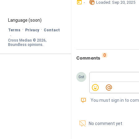
󰃶
󱉊
-
Loaded
: 
Sep 20, 2025
Language
 (soon)
·
·
Terms
Privacy
Contact
·
Cross Medias © 
2026
, 
Boundless opinions
.
0
Comments
Gst
󰅾
You must sign in to co
󱗢
No comment yet