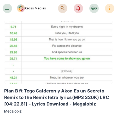
󰍜
󰍉
󰂜
󰷖
󰇙
Cross Medias
Plan B ft Tego Calderon y Akon Es un Secreto 
Remix to the Remix letra lyrics(MP3 320K) LRC 
[04:22.61] - Lyrics Download - Megalobiz
Megalobiz