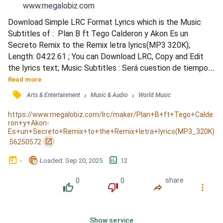
www.megalobiz.com
Download Simple LRC Format Lyrics which is the Music 
Subtitles of :  Plan B ft Tego Calderon y Akon Es un 
Secreto Remix to the Remix letra lyrics(MP3 320K); 
Length: 04:22.61 ; You can Download LRC, Copy and Edit 
the lyrics text; Music Subtitles : Será cuestion de tiempo... 
/ ¿Que fue?, es un secreto, si pregunta no le diga (Akon) / 
Read more
Mira, honestamente sin tenerte, te tenia (Ok) / Hablando 
󰓹
›
›
Arts & Entertainment
Music & Audio
World Music
claro, el Plan B está al día (Yo sé) / Sé que me ama pero ni 
se lo imagina / Los que a mi me cuidan no dicen...
https://www.megalobiz.com/lrc/maker/Plan+B+ft+Tego+Calde
ron+y+Akon-
Es+un+Secreto+Remix+to+the+Remix+letra+lyrics(MP3_320K)
󰏌
.56250572
󰃶
󱉊
󱕎
-
Loaded
: 
Sep 20, 2025
12
0
0
share
󰔔
󰔒
󰤲
󰇙
Show service