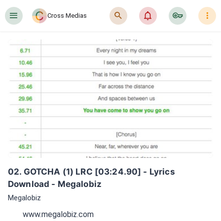
󰍜
󰍉
󰂜
󰷖
󰇙
Cross Medias
02. GOTCHA (1) LRC [03:24.90] - Lyrics 
Download - Megalobiz
Megalobiz
www.megalobiz.com