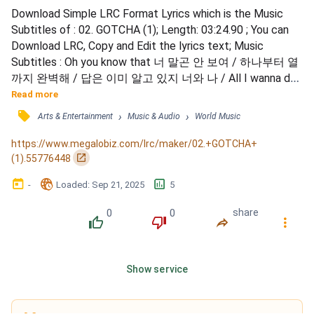
Download Simple LRC Format Lyrics which is the Music 
Subtitles of : 02. GOTCHA (1); Length: 03:24.90 ; You can 
Download LRC, Copy and Edit the lyrics text; Music 
Subtitles : Oh you know that 너 말곤 안 보여 / 하나부터 열
까지 완벽해 / 답은 이미 알고 있지 너와 나 / All I wanna do 
yah / 솔직한 거뿐이야 / 홀린 듯이 I go / 뜨겁게 만들어 get 
Read more
more / 다가갈게 옆으로 / 준비해 Climax huh / 고민은 나중
󰓹
›
›
Arts & Entertainment
Music & Audio
World Music
에 / 지금은 서로가 너무나 소중해 / Oh 묘한 표정 / 네 눈빛
에 녹아버려 / Uoo Uoo Uoo Uoo Uoo / 다정다감 나쁜...
https://www.megalobiz.com/lrc/maker/02.+GOTCHA+
󰏌
(1).55776448
󰃶
󱉊
󱕎
-
Loaded
: 
Sep 21, 2025
5
0
0
share
󰔔
󰔒
󰤲
󰇙
Show service