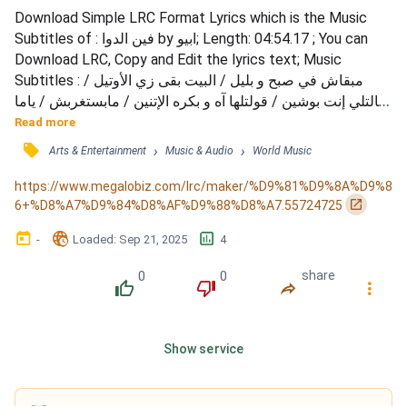
Download Simple LRC Format Lyrics which is the Music 
Subtitles of : فين الدوا by ابيو; Length: 04:54.17 ; You can 
Download LRC, Copy and Edit the lyrics text; Music 
Subtitles : مبقاش في صبح و بليل / البيت بقى زي الأوتيل / 
قالتلي إنت بوشين / قولتلها آه و بكره الإتنين / مابستغربش / ياما 
الموج غير الشط / برا الدايرة و راسم خط / نقطة ومن اول 
Read more
السطر / بلاغي نفسي البرشام غير متاح بقابل في المنام أشباح / 
󰓹
›
›
Arts & Entertainment
Music & Audio
World Music
لإكتئاب ده كفاح ماظنش بالكلام برتاح غرقان بوجه عام سباح / انا 
متناقض فاقد جزء من الذاكرة في المواقف...
https://www.megalobiz.com/lrc/maker/%D9%81%D9%8A%D9%8
󰏌
6+%D8%A7%D9%84%D8%AF%D9%88%D8%A7.55724725
󰃶
󱉊
󱕎
-
Loaded
: 
Sep 21, 2025
4
0
0
share
󰔔
󰔒
󰤲
󰇙
Show service