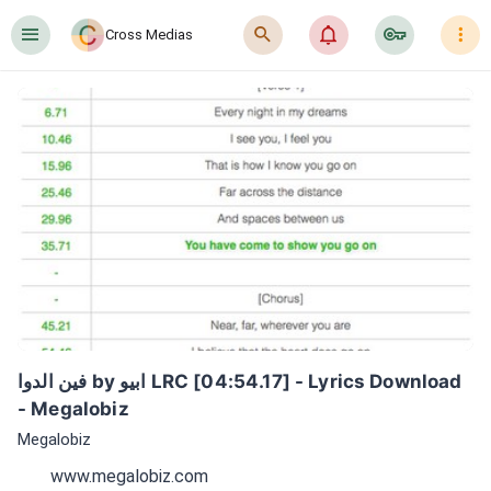
󰍜
󰍉
󰂜
󰷖
󰇙
Cross Medias
فين الدوا by ابيو LRC [04:54.17] - Lyrics Download 
- Megalobiz
Megalobiz
www.megalobiz.com