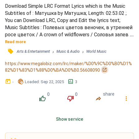
Download Simple LRC Format Lyrics which is the Music 
Subtitles of : Матушка by Матушка; Length: 02:53.02 ; 
You can Download LRC, Copy and Edit the lyrics text; 
Music Subtitles : Полевых цветов веночек, в утренней 
росе цветок / A crown of wildflowers / Соловья запев 
свисточек, сок берёзовый глоток / A blossom wet with 
Read more
dawn's first light / Тишины послушать волю, по 
󰓹
›
›
Arts & Entertainment
Music & Audio
World Music
тропинке в лес густой / The nightingale's soft trill / 
Поболтать с берёзкой вдоволь про него и про любовь 
https://www.megalobiz.com/lrc/maker/%D0%9C%D0%B0%D1%
/ A sip of birch sap, cool a...
󰏌
82%D1%83%D1%88%D0%BA%D0%B0.56608090
󰃶
󱉊
󱕎
-
Loaded
: 
Sep 22, 2025
3
0
0
share
󰔔
󰔒
󰤲
󰇙
Show service