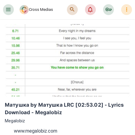
󰍜
󰍉
󰂜
󰷖
󰇙
Cross Medias
Матушка by Матушка LRC [02:53.02] - Lyrics 
Download - Megalobiz
Megalobiz
www.megalobiz.com