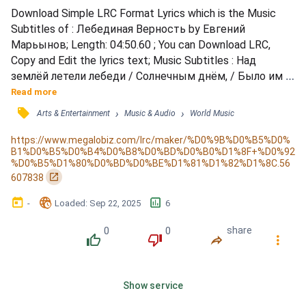
Download Simple LRC Format Lyrics which is the Music 
Subtitles of : Лебединая Верность by Евгений 
Марьынов; Length: 04:50.60 ; You can Download LRC, 
Copy and Edit the lyrics text; Music Subtitles : Над 
землёй летели лебеди / Солнечным днём, / Было им 
светло и радостно / В небе вдвоём. / И земля 
Read more
казалась ласковой / И в этот миг, / Вдруг по птицам 
󰓹
›
›
Arts & Entertainment
Music & Audio
World Music
кто-то выстрелил / И вырвался крик. / Что с тобой, 
моя любимая, / Отзовись скорей, / Без любви твоей / 
https://www.megalobiz.com/lrc/maker/%D0%9B%D0%B5%D0%
B1%D0%B5%D0%B4%D0%B8%D0%BD%D0%B0%D1%8F+%D0%92
Небо всё грустней. / Где же ты, моя любимая, / Во...
%D0%B5%D1%80%D0%BD%D0%BE%D1%81%D1%82%D1%8C.56
󰏌
607838
󰃶
󱉊
󱕎
-
Loaded
: 
Sep 22, 2025
6
0
0
share
󰔔
󰔒
󰤲
󰇙
Show service