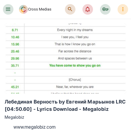
󰍜
󰍉
󰂜
󰷖
󰇙
Cross Medias
Лебединая Верность by Евгений Марьынов LRC 
[04:50.60] - Lyrics Download - Megalobiz
Megalobiz
www.megalobiz.com