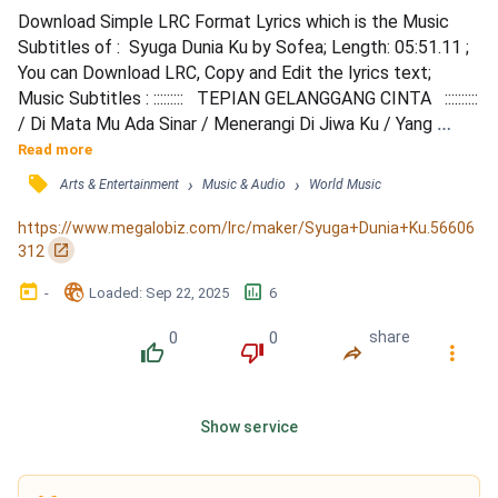
Download Simple LRC Format Lyrics which is the Music 
Subtitles of :  Syuga Dunia Ku by Sofea; Length: 05:51.11 ; 
You can Download LRC, Copy and Edit the lyrics text; 
Music Subtitles : :::::::::   TEPIAN GELANGGANG CINTA   :::::::::: 
/ Di Mata Mu Ada Sinar / Menerangi Di Jiwa Ku / Yang 
Menanti Di Tepian / Gelanggang Cinta Hidup Ku / Harapan 
Read more
Ku Kini Jelas / Dengan Suria Menyinari / Dalam Rindu Yang 
󰓹
›
›
Arts & Entertainment
Music & Audio
World Music
Begini / Kesepian Tanpa Teman Jiwa / Terbakar Jiwa Yang 
Begini / Kau Sendahkan Erti Cinta / Sedang A...
https://www.megalobiz.com/lrc/maker/Syuga+Dunia+Ku.56606
󰏌
312
󰃶
󱉊
󱕎
-
Loaded
: 
Sep 22, 2025
6
0
0
share
󰔔
󰔒
󰤲
󰇙
Show service