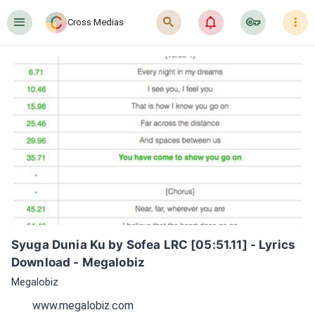
󰍜
󰍉
󰂜
󰷖
󰇙
Cross Medias
Syuga Dunia Ku by Sofea LRC [05:51.11] - Lyrics 
Download - Megalobiz
Megalobiz
www.megalobiz.com