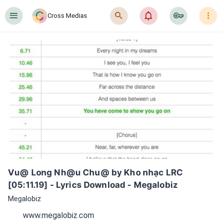
󰍜
󰍉
󰂜
󰷖
󰇙
Cross Medias
Vu@ Long Nh@u Chu@ by Kho nhạc LRC 
[05:11.19] - Lyrics Download - Megalobiz
Megalobiz
www.megalobiz.com