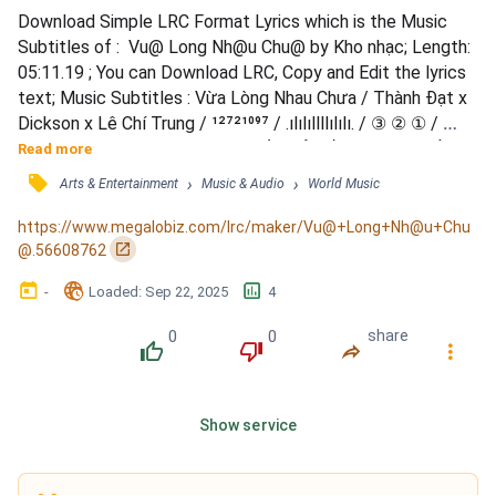
Download Simple LRC Format Lyrics which is the Music 
Subtitles of :  Vu@ Long Nh@u Chu@ by Kho nhạc; Length: 
05:11.19 ; You can Download LRC, Copy and Edit the lyrics 
text; Music Subtitles : Vừa Lòng Nhau Chưa / Thành Đạt x 
Dickson x Lê Chí Trung / ¹²⁷²¹⁰⁹⁷ / .ılılıllllılılı. / ③ ② ① / 
Ngoài kia người dưng / Đôi khi sống tử tế / Nói chi ta đầu 
Read more
ấp tay kề / Là người dưng họ tò mò / Xem ai đáng thương / 
󰓹
›
›
Arts & Entertainment
Music & Audio
World Music
Ai sẽ hết thương / Bỏ rơi đứa nhỏ / Huỷ hoại nội tâm / Của 
một đứa trẻ còn thơ / Níu tay nhau òa...
https://www.megalobiz.com/lrc/maker/Vu@+Long+Nh@u+Chu
󰏌
@.56608762
󰃶
󱉊
󱕎
-
Loaded
: 
Sep 22, 2025
4
0
0
share
󰔔
󰔒
󰤲
󰇙
Show service