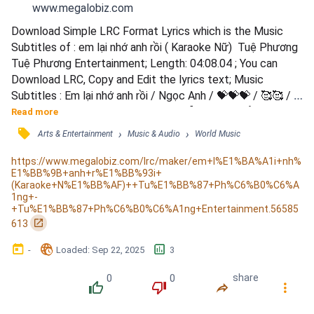
www.megalobiz.com
Download Simple LRC Format Lyrics which is the Music 
Subtitles of : em lại nhớ anh rồi ( Karaoke Nữ)  Tuệ Phương 
Tuệ Phương Entertainment; Length: 04:08.04 ; You can 
Download LRC, Copy and Edit the lyrics text; Music 
Subtitles : Em lại nhớ anh rồi / Ngọc Anh / 💝💝💝 / 🥰🥰 / 
🥰 / ----- / Tại sao đêm đã khuya / Vẫn không ngủ được / 
Read more
Con tim em vấn vương đến hoang đường / Càng về đêm 
󰓹
›
›
Arts & Entertainment
Music & Audio
World Music
lòng càng đau thêm / Từng vết xước vẫn âm thầm nhỏ máu 
/ Rời xa nhau / Vẫn mong hỏi thăm một lần / Nhưng chẳng 
https://www.megalobiz.com/lrc/maker/em+l%E1%BA%A1i+nh%
E1%BB%9B+anh+r%E1%BB%93i+
còn lý do...
(Karaoke+N%E1%BB%AF)++Tu%E1%BB%87+Ph%C6%B0%C6%A
1ng+-
+Tu%E1%BB%87+Ph%C6%B0%C6%A1ng+Entertainment.56585
󰏌
613
󰃶
󱉊
󱕎
-
Loaded
: 
Sep 22, 2025
3
0
0
share
󰔔
󰔒
󰤲
󰇙