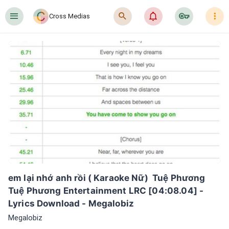
󰍜
󰍉
󰂜
󰷖
󰇙
Cross Medias
em lại nhớ anh rồi ( Karaoke Nữ)  Tuệ Phương 
Tuệ Phương Entertainment LRC [04:08.04] - 
Lyrics Download - Megalobiz
Megalobiz