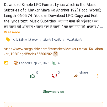
Download Simple LRC Format Lyrics which is the Music 
Subtitles of :  Matkar Maya Ko Ahankar 192( Pagal World); 
Length: 06:05.74 ; You can Download LRC, Copy and Edit 
the lyrics text; Music Subtitles : मत कर माया को अहंकार / मत 
कर काया को अभिमान / काया गार से कांची / मत कर माया को अहंकार / 
मत कर काया को अभिमान / काया गार से कांची / हो काया गार से कांची / रे 
Read more
जैसे ओस रा मोती / झोंका पवन का लग जाए / झपका पवन का लग जाए / 
󰓹
›
›
Arts & Entertainment
Music & Audio
World Music
काया धूल हो जासी / काया तेरी धूल हो जासी / ऐसा सख्त था महाराज / 
जिनका मुल्कों मे...
https://www.megalobiz.com/lrc/maker/Matkar+Maya+Ko+Ahan
󰏌
kar_192(PagalWorld).55600202
󰃶
󱉊
󱕎
-
Loaded
: 
Sep 22, 2025
4
0
0
share
󰔔
󰔒
󰤲
󰇙
Show service