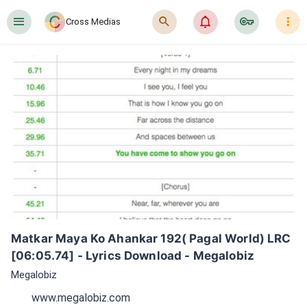
󰍜
󰍉
󰂜
󰷖
󰇙
Cross Medias
Matkar Maya Ko Ahankar 192( Pagal World) LRC 
[06:05.74] - Lyrics Download - Megalobiz
Megalobiz
www.megalobiz.com