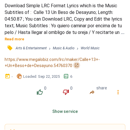
Download Simple LRC Format Lyrics which is the Music 
Subtitles of :  Calle 13 Un Beso de Desayuno; Length: 
04:50.87 ; You can Download LRC, Copy and Edit the lyrics 
text; Music Subtitles : Yo quiero caminar por encima de tu 
pelo / Hasta llegar al ombligo de tu oreja / Y recitarte un 
poquito de cosquillas / Y regalarte una sabana de almejas / 
Read more
Darte un beso de desayuno / Para irnos volando hasta 
󰓹
›
›
Arts & Entertainment
Music & Audio
World Music
Neptuno / Si hace frio te caliento con una sopa de / 
Amapolas / Y con un fricase de acerolas / Quiero c...
https://www.megalobiz.com/lrc/maker/Calle+13+-
󰏌
+Un+Beso+de+Desayuno.54760370
󰃶
󱉊
󱕎
-
Loaded
: 
Sep 22, 2025
6
0
0
share
󰔔
󰔒
󰤲
󰇙
Show service