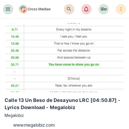
󰍜
󰍉
󰂜
󰷖
󰇙
Cross Medias
Calle 13 Un Beso de Desayuno LRC [04:50.87] - 
Lyrics Download - Megalobiz
Megalobiz
www.megalobiz.com